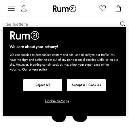
Saat 15 % alennusta Grythyttan Stålmöbler -tuotteista* →
Lue lisää
We care about your privacy!
We use cookies to personalize content and ads, and to analyze our traffic. You
have the right and option to opt out of any non-essential cookies while using our
site. However, blocking certain cookies may affect your experience of the
website.
Our privacy policy
Reject All
Accept All Cookies
Cookie Settings