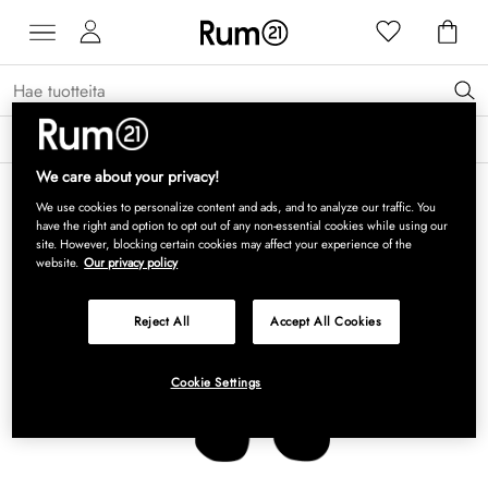
Saat 15 % alennusta Grythyttan Stålmöbler -tuotteista* →
Lue lisää
We care about your privacy!
We use cookies to personalize content and ads, and to analyze our traffic. You
have the right and option to opt out of any non-essential cookies while using our
site. However, blocking certain cookies may affect your experience of the
website.
Our privacy policy
Reject All
Accept All Cookies
Cookie Settings