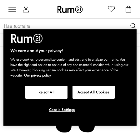
Saat 15 % alennusta Grythyttan Stålmöbler -tuotteista* →
Lue lisää
We care about your privacy!
We use cookies to personalize content and ads, and to analyze our traffic. You
have the right and option to opt out of any non-essential cookies while using our
site. However, blocking certain cookies may affect your experience of the
website.
Our privacy policy
Reject All
Accept All Cookies
Cookie Settings