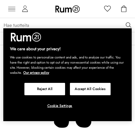
Saat 15 % alennusta Grythyttan Stålmöbler -tuotteista* →
Lue lisää
We care about your privacy!
We use cookies to personalize content and ads, and to analyze our traffic. You
have the right and option to opt out of any non-essential cookies while using our
site. However, blocking certain cookies may affect your experience of the
website.
Our privacy policy
Reject All
Accept All Cookies
Cookie Settings