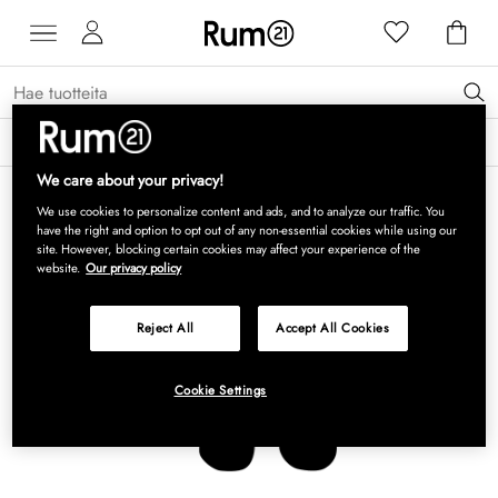
Saat 15 % alennusta Grythyttan Stålmöbler -tuotteista* →
Lue lisää
We care about your privacy!
We use cookies to personalize content and ads, and to analyze our traffic. You
have the right and option to opt out of any non-essential cookies while using our
site. However, blocking certain cookies may affect your experience of the
website.
Our privacy policy
Reject All
Accept All Cookies
Cookie Settings