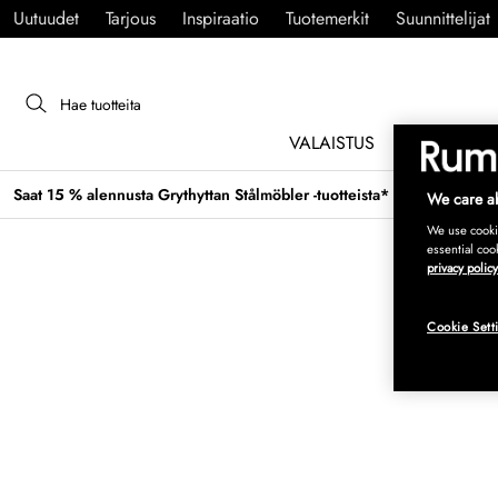
Uutuudet
Tarjous
Inspiraatio
Tuotemerkit
Suunnittelijat
VALAISTUS
HUONEKAL
Saat 15 % alennusta Grythyttan Stålmöbler -tuotteista* →
We care ab
We use cookie
essential coo
privacy policy
Cookie Sett