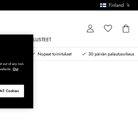
Finland
ONE
ULKOKALUSTEET
 myöhemmin
Nopeat toimitukset
30 päivän palautusoikeus
t out of any non-
website.
Our
All Cookies