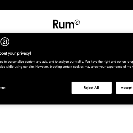
UT
SISUSTUS
TEKSTIILIT
MATOT
TARJOILU
LASTENHU
Osta nyt, maksa
out your privacy!
s to personalize content and ads, and to analyze our traffic. You have the right and option to op
kies while using our site. However, blocking certain cookies may affect your experience of the 
ings
Reject All
Accept 