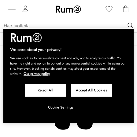
Saat 15 % alennusta Grythyttan Stålmöbler -tuotteista* →
Lue lisää
We care about your privacy!
We use cookies to personalize content and ads, and to analyze our traffic. You
have the right and option to opt out of any non-essential cookies while using our
site. However, blocking certain cookies may affect your experience of the
website.
Our privacy policy
Reject All
Accept All Cookies
Cookie Settings