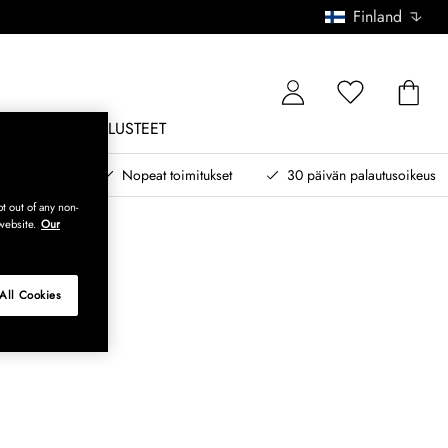
Finland
ONE
ULKOKALUSTEET
 myöhemmin
Nopeat toimitukset
30 päivän palautusoikeus
t out of any non-
website.
Our
All Cookies