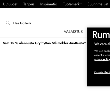
Uutuudet
Tarjous
Inspiraatio
Tuotemerkit
Suunnittelijat
VALAISTUS
HUONEKAL
Saat 15 % alennusta Grythyttan Stålmöbler -tuotteista* →
We care ab
We use cookie
essential coo
privacy policy
Cookie Sett