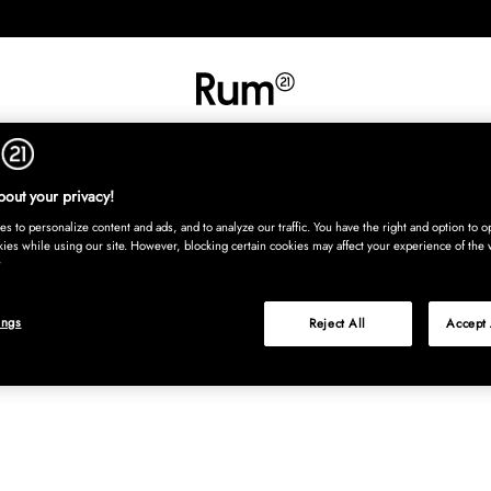
UT
SISUSTUS
TEKSTIILIT
MATOT
TARJOILU
LASTENHU
Osta nyt, maksa
out your privacy!
s to personalize content and ads, and to analyze our traffic. You have the right and option to op
kies while using our site. However, blocking certain cookies may affect your experience of the 
ings
Reject All
Accept 