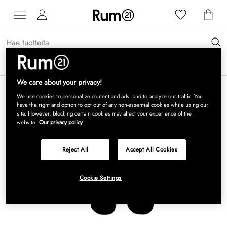
Saat 15 % alennusta Grythyttan Stålmöbler -tuotteista* →
Lue lisää
We care about your privacy!
We use cookies to personalize content and ads, and to analyze our traffic. You
have the right and option to opt out of any non-essential cookies while using our
site. However, blocking certain cookies may affect your experience of the
website.
Our privacy policy
Reject All
Accept All Cookies
Cookie Settings