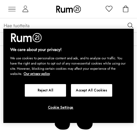
Saat 15 % alennusta Grythyttan Stålmöbler -tuotteista* →
Lue lisää
We care about your privacy!
We use cookies to personalize content and ads, and to analyze our traffic. You
have the right and option to opt out of any non-essential cookies while using our
site. However, blocking certain cookies may affect your experience of the
website.
Our privacy policy
Reject All
Accept All Cookies
Cookie Settings