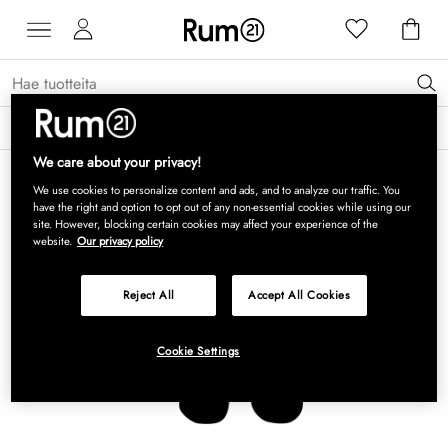
Saat 15 % alennusta Grythyttan Stålmöbler -tuotteista* →
Lue lisää
We care about your privacy!
We use cookies to personalize content and ads, and to analyze our traffic. You
have the right and option to opt out of any non-essential cookies while using our
site. However, blocking certain cookies may affect your experience of the
website.
Our privacy policy
Reject All
Accept All Cookies
Cookie Settings